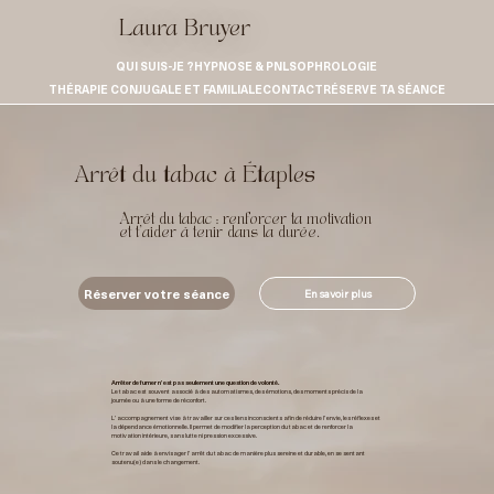
Laura Bruyer
QUI SUIS-JE ?
HYPNOSE & PNL
SOPHROLOGIE
THÉRAPIE CONJUGALE ET FAMILIALE
CONTACT
RÉSERVE TA SÉANCE
Arrêt du tabac à Étaples
Arrêt du tabac : renforcer ta motivation
et t’aider à tenir dans la durée.
Réserver votre séance
En savoir plus
Arrêter de fumer n’est pas seulement une question de volonté.
Le tabac est souvent associé à des automatismes, des émotions, des moments précis de la
journée ou à une forme de réconfort.
L’accompagnement vise à travailler sur ces liens inconscients afin de réduire l’envie, les réflexes et
la dépendance émotionnelle. Il permet de modifier la perception du tabac et de renforcer la
motivation intérieure, sans lutte ni pression excessive.
Ce travail aide à envisager l’arrêt du tabac de manière plus sereine et durable, en se sentant
soutenu(e) dans le changement.