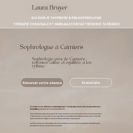
Laura Bruyer
QUI SUIS-JE ?
HYPNOSE & PNL
SOPHROLOGIE
THÉRAPIE CONJUGALE ET FAMILIALE
CONTACT
RÉSERVE TA SÉANCE
Sophrologue à Camiers
Sophrologie près de Camiers :
retrouver calme et équilibre, à ton
rythme.
Réserver votre séance
En savoir plus
À Camiers et aux alentours, la sophrologie peut t’accompagner si tu te sens sous pression ou en
déséquilibre,
physiquement ou émotionnellement.
Cette méthode progressive permet de mieux écouter tes sensations, de calmer le flux des pensées
et de retrouver une sensation d’ancrage. Elle est particulièrement utile lorsque le stress s’installe,
que le sommeil se fragilise ou que les émotions prennent trop de place.
Au fil des séances, tu développes des outils simples et concrets pour te sentir plus apaisé(e), plus
présent(e) et plus en accord avec toi-même.