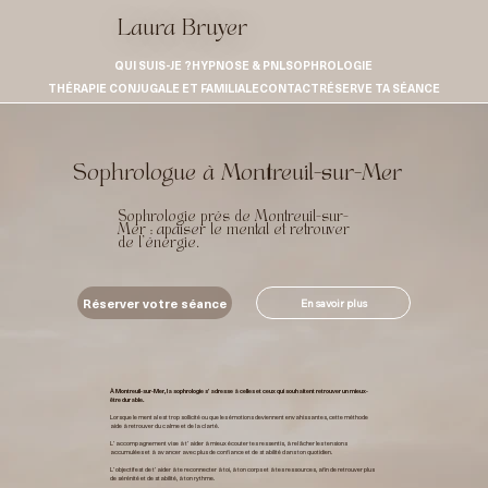
Laura Bruyer
QUI SUIS-JE ?
HYPNOSE & PNL
SOPHROLOGIE
THÉRAPIE CONJUGALE ET FAMILIALE
CONTACT
RÉSERVE TA SÉANCE
Sophrologue à Montreuil-sur-Mer
Sophrologie près de Montreuil-sur-
Mer : apaiser le mental et retrouver
de l’énergie.
Réserver votre séance
En savoir plus
À Montreuil-sur-Mer, la sophrologie s’adresse à celles et ceux qui souhaitent retrouver un mieux-
être durable.
Lorsque le mental est trop sollicité ou que les émotions deviennent envahissantes, cette méthode
aide à retrouver du calme et de la clarté.
L’accompagnement vise à t’aider à mieux écouter tes ressentis, à relâcher les tensions
accumulées et à avancer avec plus de confiance et de stabilité dans ton quotidien.
L’objectif est de t’aider à te reconnecter à toi, à ton corps et à tes ressources, afin de retrouver plus
de sérénité et de stabilité, à ton rythme.