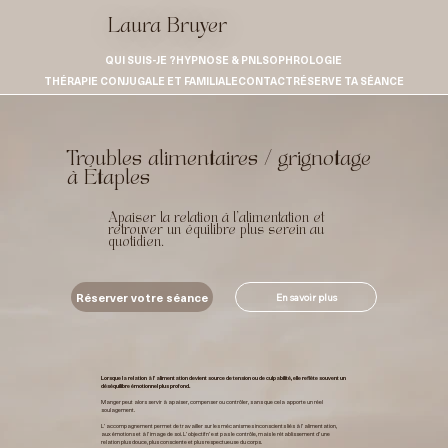
Laura Bruyer
QUI SUIS-JE ?
HYPNOSE & PNL
SOPHROLOGIE
THÉRAPIE CONJUGALE ET FAMILIALE
CONTACT
RÉSERVE TA SÉANCE
Troubles alimentaires / grignotage
à Étaples
Apaiser la relation à l’alimentation et
retrouver un équilibre plus serein au
quotidien.
Réserver votre séance
En savoir plus
Lorsque la relation à l’alimentation devient source de tension ou de culpabilité, elle reflète souvent un
déséquilibre émotionnel plus profond.
Manger peut alors servir à apaiser, compenser ou contrôler, sans que cela apporte un réel
soulagement.
L’accompagnement permet de travailler sur les mécanismes inconscients liés à l’alimentation,
aux émotions et à l’image de soi. L’objectif n’est pas le contrôle, mais le rétablissement d’une
relation plus douce, plus consciente et plus respectueuse du corps.